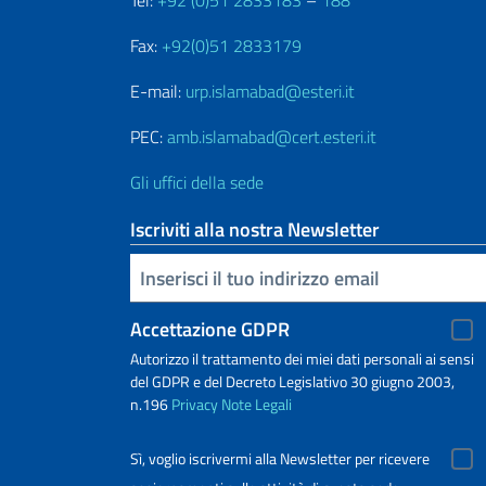
Tel:
+92 (0)51 2833183
–
188
Fax:
+92(0)51 2833179
E-mail:
urp.islamabad@esteri.it
PEC:
amb.islamabad@cert.esteri.it
Gli uffici della sede
Iscriviti alla nostra Newsletter
Inserisci la tua email
Accettazione GDPR
Autorizzo il trattamento dei miei dati personali ai sensi
del GDPR e del Decreto Legislativo 30 giugno 2003,
n.196
Privacy
Note Legali
Sì, voglio iscrivermi alla Newsletter per ricevere