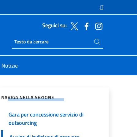
IT
Seguici su:
Cerca nel sito
Ricerca sito live
Notizie
vidi sui Social Network
NAVIGA NELLA SEZIONE
Gara per concessione servizio di
outsourcing