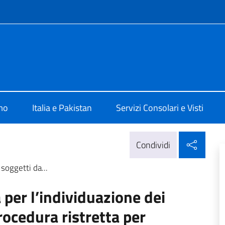
e menù
a Islamabad
mo
Italia e Pakistan
Servizi Consolari e Visti
Condi
Condividi
 soggetti da...
 per l’individuazione dei
rocedura ristretta per