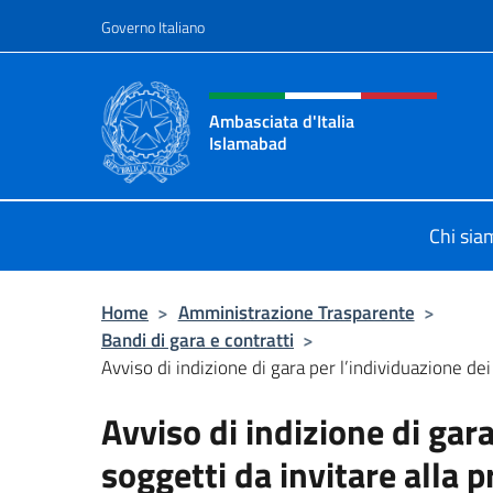
Salta al contenuto
Governo Italiano
Intestazione sito, social 
Ambasciata d'Italia
Islamabad
Sito Ufficiale Ambasciata d'Italia 
Chi sia
Home
>
Amministrazione Trasparente
>
Bandi di gara e contratti
>
Avviso di indizione di gara per l’individuazione dei
Avviso di indizione di gara
soggetti da invitare alla p