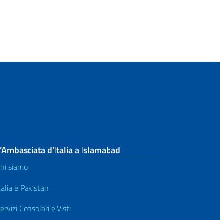
’Ambasciata d’Italia a Islamabad
hi siamo
talia e Pakistan
ervizi Consolari e Visti