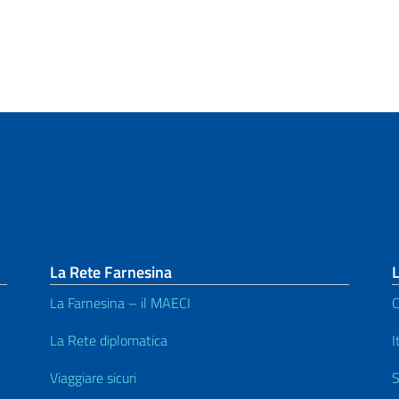
La Rete Farnesina
L
La Farnesina – il MAECI
C
La Rete diplomatica
I
Viaggiare sicuri
S