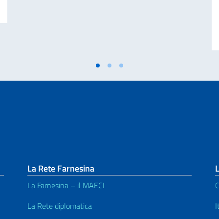
La Rete Farnesina
L
La Farnesina – il MAECI
C
La Rete diplomatica
I