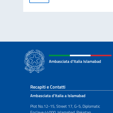
Ambasciata d'Italia Islamabad
Sezione footer
Recapiti e Contatti
Ambasciata d’Italia a Islamabad
Plot No.12-15, Street 17, G-5, Diplomatic
Enclave,44000, Islamabad, Pakistan