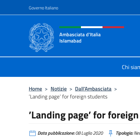
Salta al contenuto
Governo Italiano
Intestazione sito, social 
Ambasciata d'Italia
Islamabad
Sito Ufficiale Ambasciata d'Italia 
Chi sia
Home
>
Notizie
>
Dall’Ambasciata
>
’Landing page’ for foreign students
’Landing page’ for foreig
Data pubblicazione:
08 Luglio 2020
Tipologia:
Ne