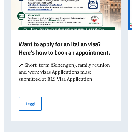
Want to apply for an Italian visa?
Here's how to book an appointment.
📍 Short-term (Schengen), family reunion
and work visas Applications must
submitted at BLS Visa Application...
Want to apply for an Italian visa? Here's how to book 
Leggi
ABORAZIONE PER IL GIORNO DELL’UNITÀ NAZIONALE E GIORNATA DELLE 