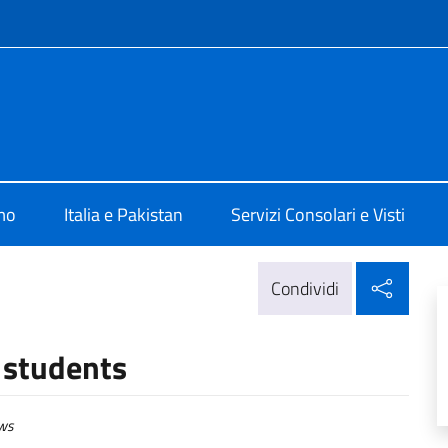
e menù
a Islamabad
mo
Italia e Pakistan
Servizi Consolari e Visti
Condi
Condividi
n students
ws