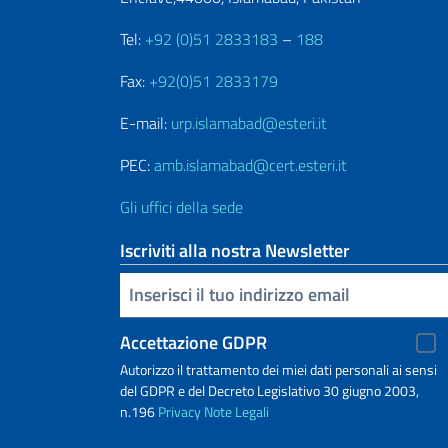
Tel:
+92 (0)51 2833183
–
188
Fax:
+92(0)51 2833179
E-mail:
urp.islamabad@esteri.it
PEC:
amb.islamabad@cert.esteri.it
Gli uffici della sede
Iscriviti alla nostra Newsletter
Inserisci la tua email
Accettazione GDPR
Autorizzo il trattamento dei miei dati personali ai sensi
del GDPR e del Decreto Legislativo 30 giugno 2003,
n.196
Privacy
Note Legali