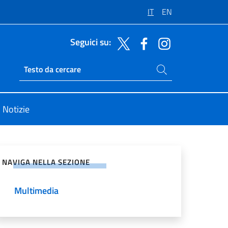
IT
EN
Seguici su:
Cerca nel sito
Ricerca sito live
Notizie
vidi sui Social Network
NAVIGA NELLA SEZIONE
Multimedia