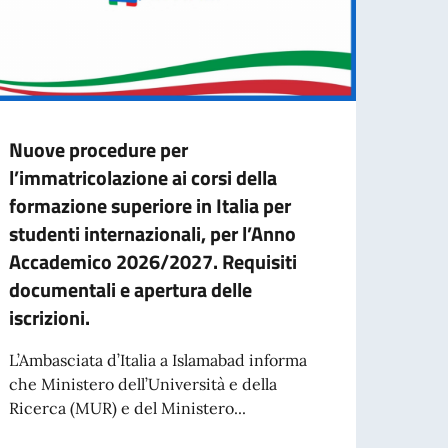
Nuove procedure per
Capac
l’immatricolazione ai corsi della
Auth
formazione superiore in Italia per
Nell’
studenti internazionali, per l’Anno
contr
Accademico 2026/2027. Requisiti
traffi
documentali e apertura delle
iscrizioni.
an appointment.
Leg
L’Ambasciata d’Italia a Islamabad informa
che Ministero dell’Università e della
Ricerca (MUR) e del Ministero...
FORZE ARMATE DEL 4 NOVEMBRE 2026