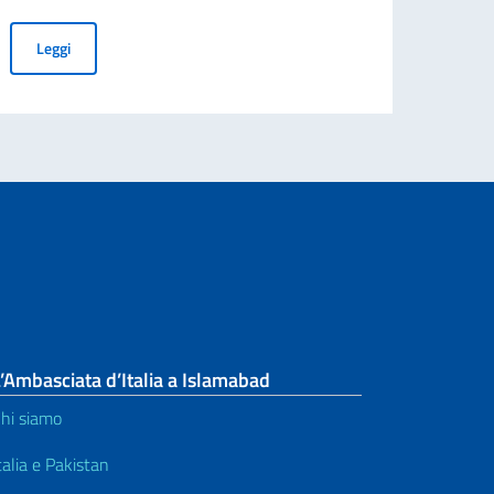
Nuove procedure per l’immatricolazione ai corsi della formazione 
Leggi
’Ambasciata d’Italia a Islamabad
hi siamo
talia e Pakistan