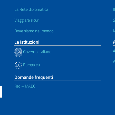
La Rete diplomatica
I
Viaggiare sicuri
S
Dove siamo nel mondo
N
Le Istituzioni
A
Governo Italiano
A
Europa.eu
Domande frequenti
Faq – MAECI