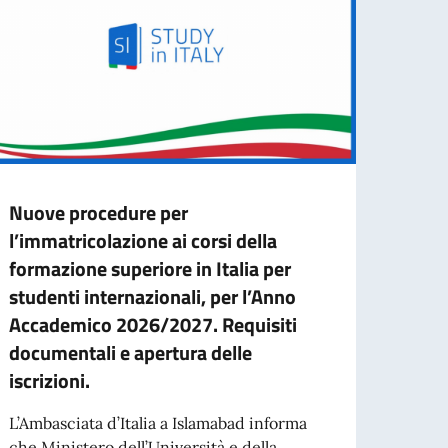
Nuove procedure per
Capac
l’immatricolazione ai corsi della
Auth
formazione superiore in Italia per
Nell’
studenti internazionali, per l’Anno
contr
Accademico 2026/2027. Requisiti
traffi
documentali e apertura delle
iscrizioni.
an appointment.
Leg
L’Ambasciata d’Italia a Islamabad informa
che Ministero dell’Università e della