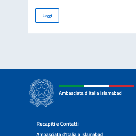
AVVISO DI SPONSORIZZAZIONE PER LA COLL
Leggi
Ambasciata d'Italia Islamabad
Sezione footer
Recapiti e Contatti
Ambasciata d’Italia a Islamabad