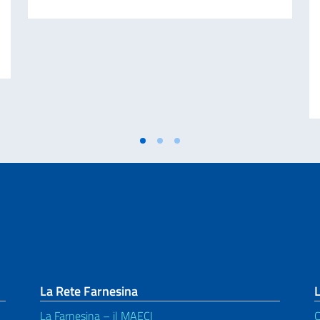
ABORAZIONE PER IL GIORNO DELL’UNITÀ NAZIONALE E GIORNATA DELLE 
La Rete Farnesina
L
La Farnesina – il MAECI
C