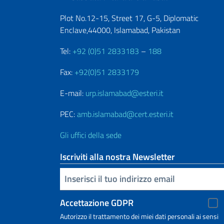
Plot No.12-15, Street 17, G-5, Diplomatic
Enclave,44000, Islamabad, Pakistan
Tel:
+92 (0)51 2833183
–
188
Fax:
+92(0)51 2833179
E-mail:
urp.islamabad@esteri.it
PEC:
amb.islamabad@cert.esteri.it
Gli uffici della sede
Iscriviti alla nostra Newsletter
Inserisci la tua email
Accettazione GDPR
Autorizzo il trattamento dei miei dati personali ai sensi