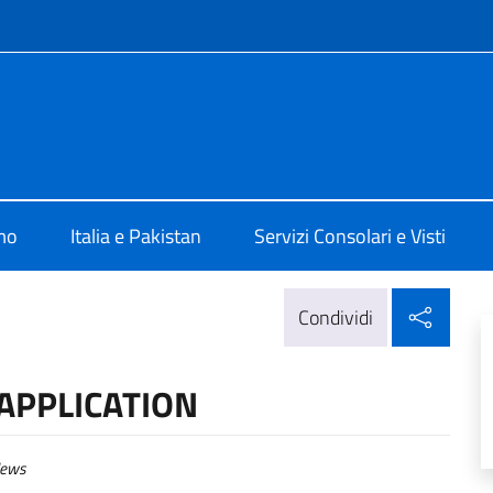
e menù
a Islamabad
mo
Italia e Pakistan
Servizi Consolari e Visti
Condi
Condividi
 APPLICATION
ews