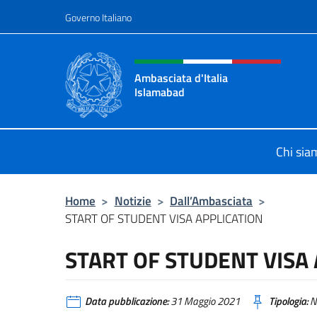
Salta al contenuto
Governo Italiano
Intestazione sito, social 
Ambasciata d'Italia
Islamabad
Sito Ufficiale Ambasciata d'Italia 
Chi sia
Home
>
Notizie
>
Dall’Ambasciata
>
START OF STUDENT VISA APPLICATION
START OF STUDENT VISA
Data pubblicazione:
31 Maggio 2021
Tipologia:
N