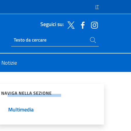
IT
Seguici su:
Cerca nel sito
Ricerca sito live
Notizie
vidi sui Social Network
NAVIGA NELLA SEZIONE
Multimedia