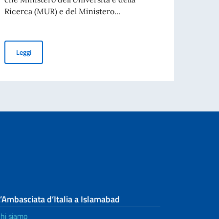
Ricerca (MUR) e del Ministero...
FORZE ARMATE DEL 4 NOVEMBRE 2026
Nuove procedure per l’immatricolazione ai corsi della formazione 
Leggi
’Ambasciata d’Italia a Islamabad
hi siamo