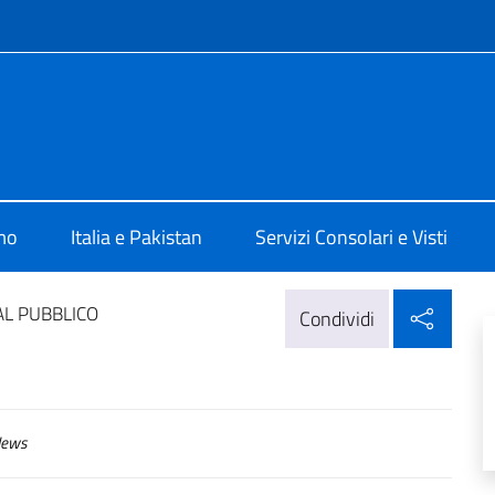
e menù
a Islamabad
mo
Italia e Pakistan
Servizi Consolari e Visti
Condi
AL PUBBLICO
Condividi
ews