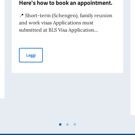
Here's how to book an appointment.
📍 Short-term (Schengen), family reunion
and work visas Applications must
submitted at BLS Visa Application...
Want to apply for an Italian visa? Here's how to book 
Leggi
ABORAZIONE PER IL GIORNO DELL’UNITÀ NAZIONALE E GIORNATA DELLE 