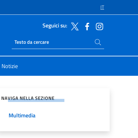
IT
Seguici su:
Cerca nel sito
Ricerca sito live
Notizie
vidi sui Social Network
NAVIGA NELLA SEZIONE
Multimedia