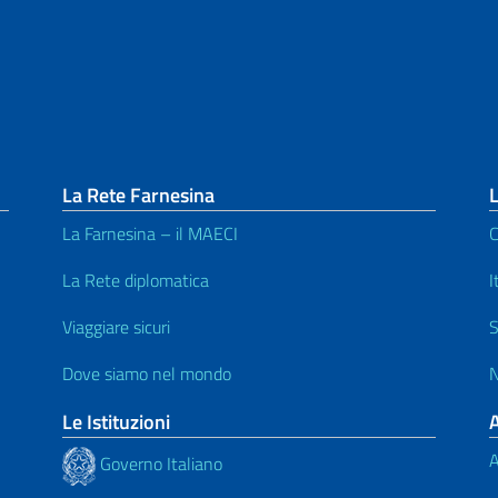
La Rete Farnesina
L
La Farnesina – il MAECI
C
La Rete diplomatica
I
Viaggiare sicuri
S
Dove siamo nel mondo
N
Le Istituzioni
A
Governo Italiano