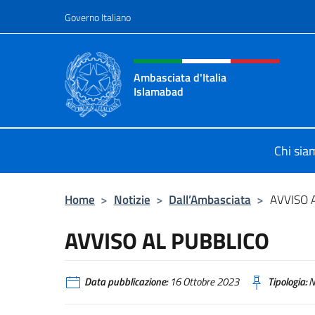
Salta al contenuto
Governo Italiano
Intestazione sito, social 
Ambasciata d'Italia
Islamabad
Sito Ufficiale Ambasciata d'Italia 
Chi sia
Home
>
Notizie
>
Dall’Ambasciata
>
AVVISO 
AVVISO AL PUBBLICO
Data pubblicazione:
16 Ottobre 2023
Tipologia:
N