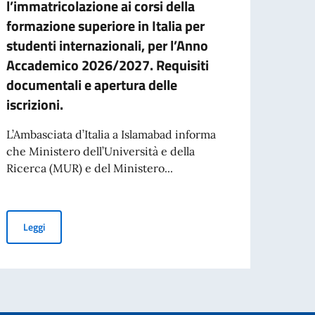
l’immatricolazione ai corsi della
Auth
formazione superiore in Italia per
Nell’
studenti internazionali, per l’Anno
contr
Accademico 2026/2027. Requisiti
traffi
documentali e apertura delle
iscrizioni.
an appointment.
Leg
L’Ambasciata d’Italia a Islamabad informa
che Ministero dell’Università e della
Ricerca (MUR) e del Ministero...
FORZE ARMATE DEL 4 NOVEMBRE 2026
Nuove procedure per l’immatricolazione ai corsi della formazione 
Leggi