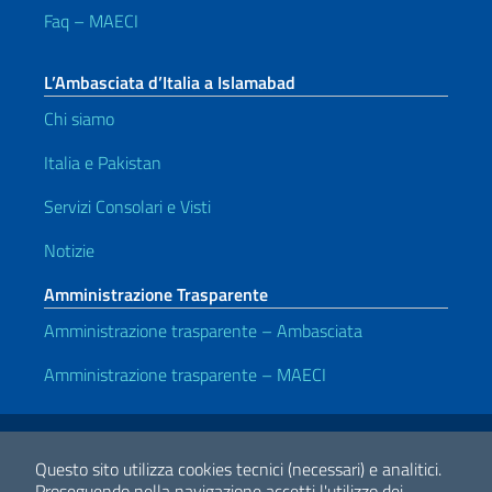
Faq – MAECI
L’Ambasciata d’Italia a Islamabad
Chi siamo
Italia e Pakistan
Servizi Consolari e Visti
Notizie
Amministrazione Trasparente
Amministrazione trasparente – Ambasciata
Amministrazione trasparente – MAECI
Link Utili
Note legali
Privacy e cookie policy
Dichiarazione di accessibilità
Questo sito utilizza cookies tecnici (necessari) e analitici.
Proseguendo nella navigazione accetti l'utilizzo dei