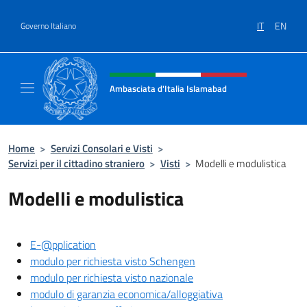
Salta al contenuto
IT
EN
Governo Italiano
Intestazione sito, social e menù
Ambasciata d'Italia Islamabad
Sito Ufficiale Ambasciata d'Italia a Islamab
Home
>
Servizi Consolari e Visti
>
Servizi per il cittadino straniero
>
Visti
>
Modelli e modulistica
Modelli e modulistica
E-@pplication
modulo per richiesta visto Schengen
modulo per richiesta visto nazionale
modulo di garanzia economica/alloggiativa