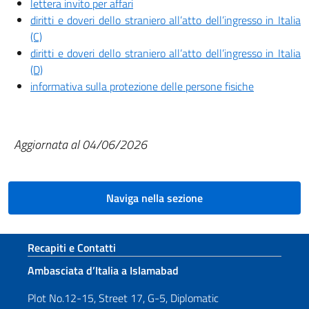
lettera invito per affari
diritti e doveri dello straniero all’atto dell’ingresso in Italia
(C)
diritti e doveri dello straniero all’atto dell’ingresso in Italia
(D)
informativa sulla protezione delle persone fisiche
Aggiornata al 04/06/2026
Naviga nella sezione
Sezione footer
Recapiti e Contatti
Ambasciata d’Italia a Islamabad
Plot No.12-15, Street 17, G-5, Diplomatic